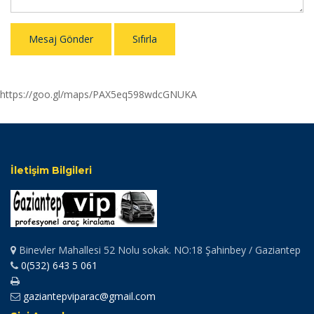
Mesaj Gönder
Sıfırla
https://goo.gl/maps/PAX5eq598wdcGNUKA
İletişim Bilgileri
Binevler Mahallesi 52 Nolu sokak. NO:18 Şahinbey / Gaziantep
0(532) 643 5 061
gaziantepviparac@gmail.com